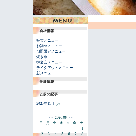
会社情報
特大メニュー
お奨めメニュー
期間限定メニュー
焼き魚
御宴会メニュー
テイクアウトメニュー
新メニュー
最新情報
以前の記事
2025年11月
(5)
<<
2026.08
>>
日
月
火
水
木
金
土
1
2
3
4
5
6
7
8