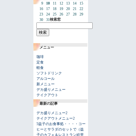
9
10
11
12
13
14
15
16
17
18
19
20
21
22
23
24
25
26
27
28
29
検索窓
30
31
メニュー
珈琲
定食
軽食
ソフトドリンク
アルコール
新メニュー
デカ盛りメニュー
テイクアウト
最新の記事
デカ盛りメニュー2
テイクアウトメニュー2
5益子のお食事処・・・・コー
ヒーとサラダのセットで（益
子のカフェ＆レストラン絵里